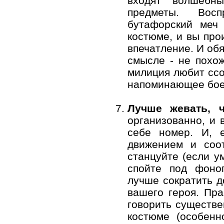
входят волшебн
предметы. Вос
бутафорский меч
костюме, и вы про
впечатление. И об
смысле - не похо
милиция любит ссо
напоминающее бое
Лучше жевать, ч
организованно, и 
себе номер. И, 
движением и соо
станцуйте (если у
спойте под фоног
лучше сократить д
вашего героя. Пра
говорить существе
костюме (особенн