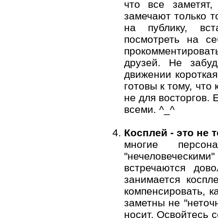
что все заметят,
замечают только то
на публику, вс
посмотреть на с
прокомментирова
друзей. Не забуд
движении короткая
готовы к тому, что
не для восторгов. 
всеми. ^_^
Косплей - это не 
многие персо
"нечеловеческими
встречаются дов
занимается коспл
компенсировать, к
заметны не "неточн
носит. Освойтесь 