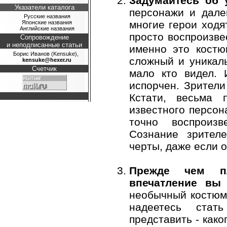
Задумайтесь об 
Указатели каталога
персонажи и дале
Русские названия
многие герои ходя
Японские названия
Английские названия
просто воспроизве
Сопровождение
и неподписанные статьи
именно это костю
Борис Иванов (Kensuke),
сложный и уникал
kensuke@hexer.ru
Счетчик
мало кто видел. 
испорчен. Зрители
Кстати, весьма 
известного персон
точно воспроизв
Сознание зрител
черты, даже если 
Прежде чем пл
впечатление вы 
необычный костюм 
надеетесь стат
представить - как