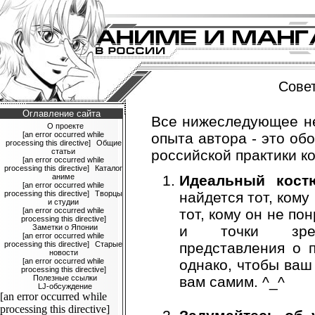
Сове
Оглавление сайта
Все нижеследующее не
О проекте
[an error occurred while
опыта автора - это о
processing this directive]
Общие
статьи
российской практики ко
[an error occurred while
processing this directive]
Каталог
аниме
Идеальный кост
[an error occurred while
processing this directive]
Творцы
найдется тот, кому
и студии
[an error occurred while
тот, кому он не по
processing this directive]
Заметки о Японии
и точки зрени
[an error occurred while
processing this directive]
Старые
представления о п
новости
[an error occurred while
однако, чтобы ваш
processing this directive]
Полезные ссылки
вам самим. ^_^
LJ-обсуждение
[an error occurred while
processing this directive]