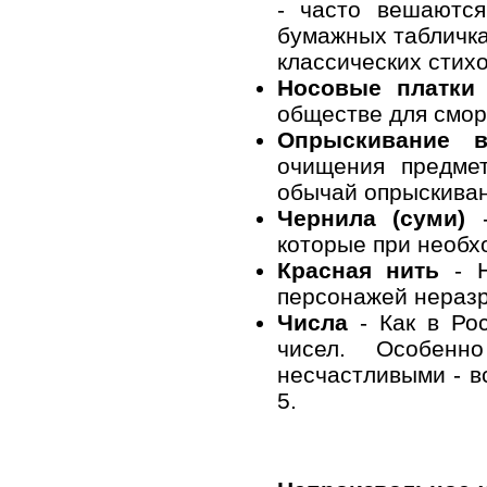
- часто вешаются
бумажных табличка
классических стихо
Носовые платки
обществе для сморк
Опрыскивание в
очищения предме
обычай опрыскиван
Чернила (суми)
-
которые при необх
Красная нить
- Н
персонажей неразр
Числа
- Как в Рос
чисел. Особен
несчастливыми - в
5.