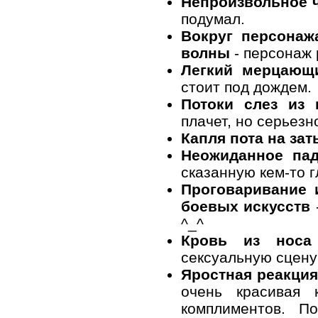
Непроизвольное 
подумал.
Вокруг персонаж
волны
- персонаж 
Легкий мерцающ
стоит под дождем.
Потоки слез из 
плачет, но серьезн
Капля пота на зат
Неожиданное пад
сказанную кем-то г
Проговаривание 
боевых искусств
^_^
Кровь из носа
сексуальную сцену
Яростная реакция
очень красивая
комплиментов. П