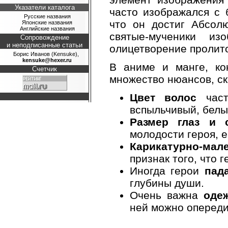
Указатели каталога
часто изображался с 
Русские названия
что он достиг Абсолю
Японские названия
Английские названия
святые-мученики и
Сопровождение
и неподписанные статьи
олицетворение пролито
Борис Иванов (Kensuke),
kensuke@hexer.ru
В аниме и манге, ко
Счетчик
множество нюансов, с
Цвет волос
част
вспыльчивый, белые
Размер глаз и 
молодости героя, е
Карикатурно-мал
признак того, что г
Иногда герои
пад
глубины души.
Очень важна
оде
ней можно опереди