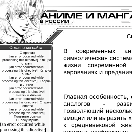
С
Оглавление сайта
В современных ан
О проекте
[an error occurred while
символическая система
processing this directive]
Общие
статьи
жизни современной
[an error occurred while
processing this directive]
Каталог
верованиях и предания
аниме
[an error occurred while
processing this directive]
Творцы
и студии
[an error occurred while
processing this directive]
Главная особенность,
Заметки о Японии
[an error occurred while
аналогов, - разви
processing this directive]
Старые
новости
позволяющий нескольк
[an error occurred while
processing this directive]
эмоции или выразить х
Полезные ссылки
LJ-обсуждение
к средневековой жи
[an error occurred while
processing this directive]
элемент изображения