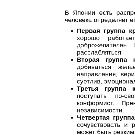
В Японии есть распро
человека определяет ег
Первая группа к
хорошо работае
доброжелателен
расслабляться.
Вторая группа 
добиваться жела
направления, вери
суетлив, эмоциона
Третья группа 
поступать по-с
конформист. Пр
независимости.
Четвертая групп
сочувствовать и р
может быть резким