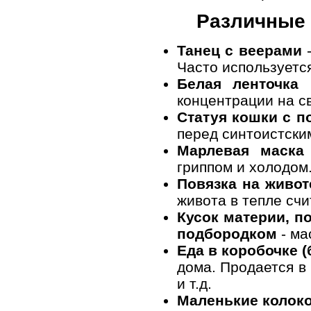
Различные 
Танец с веерами
-
Часто используетс
Белая ленточка
концентрации на с
Статуя кошки с п
перед синтоистски
Марлевая маска
гриппом и холодом.
Повязка на живот
живота в тепле счи
Кусок материи, п
подбородком
- ма
Еда в коробочке (
дома. Продается в
и т.д.
Маленькие колок