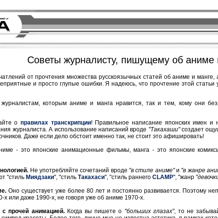
Cоветы журналисту, пишущему об аниме 
чатлений от прочтения множества русскоязычных статей об аниме и манге,
еприятные и просто глупые ошибки. Я надеюсь, что прочтение этой статьи у
 журналистам, которым аниме и манга нравится, так и тем, кому они бе
айте о
правилах транскрипции
! Правильное написание японских имен и н
ания журналиста. А использование написаний вроде
"Такахаши"
создает ощу
очников. Даже если дело обстоит именно так, не стоит это афишировать!
име - это японские анимационные фильмы, манга - это японские комик
нологией.
Не употребляйте сочетаний вроде
"в стиле аниме"
и
"в жанре ани
ют "стиль
Миядзаки
", "стиль
Такахаси
", "стиль раннего
CLAMP
", "жанр
"девоч
ме.
Оно существует уже более 80 лет и постоянно развивается. Поэтому не
-х или даже 1990-х, не говоря уже об аниме 1970-х.
 с прочей анимацией.
Когда вы пишете о
"больших глазах"
, то не забыва