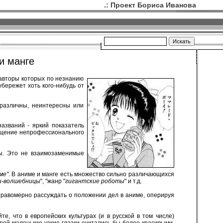
.: Проект Бориса Иванова
и манге
 авторы которых по незнанию
бережет хоть кого-нибудь от
зразличны, неинтересны или
азваний - яркий показатель
щение непрофессионального
сы. Это не взаимозаменимые
ме"
. В аниме и манге есть множество сильно различающихся
ки-волшебницы
", "жанр "
гигантские роботы
" и т.д.
правомерно рассуждать о положении дел в аниме, оперируя
йте, что в европейских культурах (и в русской в том числе)