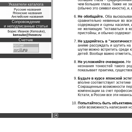
большие глаза - традиционный 
Указатели каталога
чем большие глаза. Также не за
(обычно это символ юности), и,
Русские названия
Японские названия
Не обобщайте.
Оба высказыва
Английские названия
сравнительно невинные во все
Сопровождение
содержащее и сцены насилия, и
и неподписанные статьи
не желающую "оставаться в к
Борис Иванов (Kensuke),
пристойны, и обычно содержат 
kensuke@hexer.ru
Счетчик
Не ударяйтесь в "экзотичност
аниме рассуждать и шутить на
шутки можно встретить среди ю
детей. Вообще важно отметить,
Не усложняйте очевидное.
Не 
незнания тонкостей такого ро
показывает практика, существо
Будьте в курсе японской эсте
вполне соответствует эстетике 
Сокращенные возможности пере
компенсации за счет профессио
Кстати, в России все эти нюанс
Попытайтесь быть объективн
себя возможность написания н