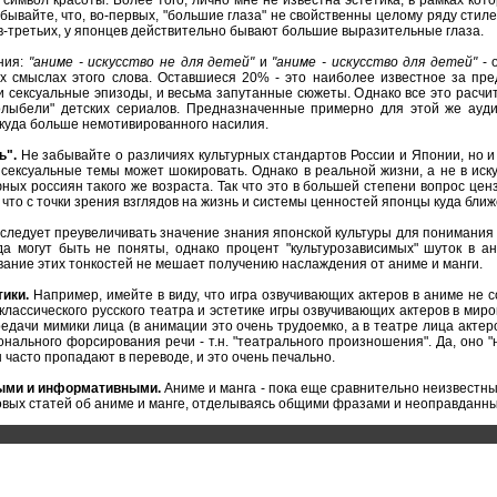
символ красоты. Более того, лично мне не известна эстетика, в рамках кот
бывайте, что, во-первых, "большие глаза" не свойственны целому ряду стиле
 в-третьих, у японцев действительно бывают большие выразительные глаза.
ния:
"аниме - искусство не для детей"
и
"аниме - искусство для детей"
- 
х смыслах этого слова. Оставшиеся 20% - это наиболее известное за пр
 сексуальные эпизоды, и весьма запутанные сюжеты. Однако все это расчита
олыбели" детских сериалов. Предназначенные примерно для этой же ауд
куда больше немотивированного насилия.
ь".
Не забывайте о различиях культурных стандартов России и Японии, но и 
 сексуальные темы может шокировать. Однако в реальной жизни, а не в иск
ных россиян такого же возраста. Так что это в большей степени вопрос цен
 что с точки зрения взглядов на жизнь и системы ценностей японцы куда бли
следует преувеличивать значение знания японской культуры для понимания а
да могут быть не поняты, однако процент "культурозависимых" шуток в а
вание этих тонкостей не мешает получению наслаждения от аниме и манги.
тики.
Например, имейте в виду, что игра озвучивающих актеров в аниме не с
классического русского театра и эстетике игры озвучивающих актеров в миров
дачи мимики лица (в анимации это очень трудоемко, а в театре лица актер
нального форсирования речи - т.н. "театрального произношения". Да, оно "
ы часто пропадают в переводе, и это очень печально.
ыми и информативными.
Аниме и манга - пока еще сравнительно неизвестные
овых статей об аниме и манге, отделываясь общими фразами и неоправдан