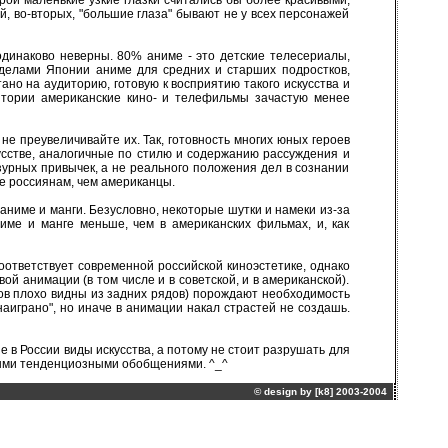
орой маленькие узкие глазки считались бы более красивыми,
й, во-вторых, "большие глаза" бывают не у всех персонажей
одинаково неверны. 80% аниме - это детские телесериалы,
еделами Японии аниме для средних и старших подростков,
но на аудиторию, готовую к восприятию такого искусства и
итории американские кино- и телефильмы зачастую менее
не преувеличивайте их. Так, готовность многих юных героев
усстве, аналогичные по стилю и содержанию рассуждения и
зурных привычек, а не реального положения дел в сознании
же россиянам, чем американцы.
ниме и манги. Безусловно, некоторые шутки и намеки из-за
ниме и манге меньше, чем в американских фильмах, и, как
оответствует современной российской киноэстетике, однако
ой анимации (в том числе и в советской, и в американской).
ов плохо видны из задних рядов) порождают необходимость
наиграно", но иначе в анимации накал страстей не создашь.
 в России виды искусства, а потому не стоит разрушать для
ными тенденциозными обобщениями. ^_^
© design by [
k8
] 2003-2004