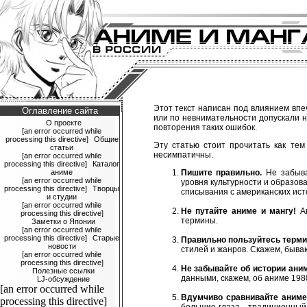
Этот текст написан под влиянием впе
Оглавление сайта
или по невнимательности допускали н
О проекте
повторения таких ошибок.
[an error occurred while
processing this directive]
Общие
Эту статью стоит прочитать как тем
статьи
несимпатичны.
[an error occurred while
processing this directive]
Каталог
аниме
Пишите правильно.
Не забыв
[an error occurred while
уровня культурности и образов
processing this directive]
Творцы
списывания с американских ист
и студии
[an error occurred while
Не путайте аниме и мангу!
Ан
processing this directive]
термины.
Заметки о Японии
[an error occurred while
processing this directive]
Старые
Правильно пользуйтесь терми
новости
стилей и жанров. Скажем, быва
[an error occurred while
processing this directive]
Не забывайте об истории ани
Полезные ссылки
данными, скажем, об аниме 1980
LJ-обсуждение
[an error occurred while
Вдумчиво сравнивайте аниме
processing this directive]