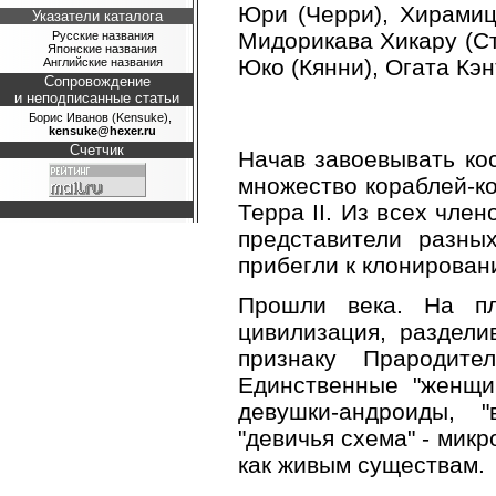
Юри (Черри), Хирамицу
Указатели каталога
Мидорикава Хикару (С
Русские названия
Японские названия
Юко (Кянни), Огата Кэн
Английские названия
Сопровождение
и неподписанные статьи
Борис Иванов (Kensuke),
kensuke@hexer.ru
Счетчик
Начав завоевывать кос
множество кораблей-ко
Терра II. Из всех чле
представители разны
прибегли к клонирован
Прошли века. На пл
цивилизация, раздели
признаку Прародите
Единственные "женщи
девушки-андроиды, 
"девичья схема" - мик
как живым существам.