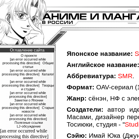
Оглавление сайта
Японское название:
S
О проекте
[an error occurred while
processing this directive]
Общие
Английское название
статьи
[an error occurred while
processing this directive]
Каталог
Аббревиатура:
SMR
.
аниме
[an error occurred while
processing this directive]
Творцы
Формат:
OAV-сериал (1
и студии
[an error occurred while
processing this directive]
Жанр:
сёнэн, НФ с эле
Заметки о Японии
[an error occurred while
processing this directive]
Старые
Создатели:
автор иде
новости
[an error occurred while
Масами, дизайнер пер
processing this directive]
Полезные ссылки
Тосиюки, студия - "
Stud
LJ-обсуждение
[an error occurred while
Сэйю:
Имай Юка (Джу
processing this directive]