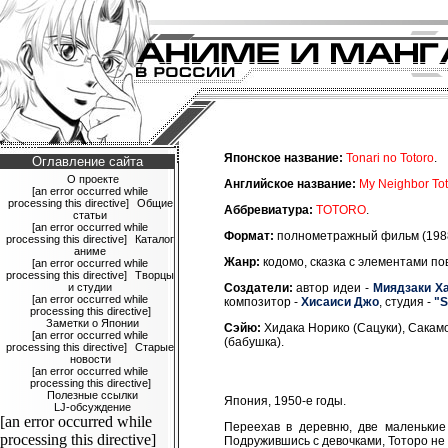
Японское название:
Tonari no Totoro
.
Оглавление сайта
О проекте
Английское название:
My Neighbor Tot
[an error occurred while
processing this directive]
Общие
Аббревиатура:
TOTORO
.
статьи
[an error occurred while
Формат:
полнометражный фильм (1988
processing this directive]
Каталог
аниме
Жанр:
кодомо, сказка с элементами по
[an error occurred while
processing this directive]
Творцы
и студии
Создатели:
автор идеи -
Миядзаки Х
[an error occurred while
композитор -
Хисаиси Джо
, студия -
"S
processing this directive]
Заметки о Японии
Сэйю:
Хидака Норико (Сацуки), Сакамо
[an error occurred while
(бабушка).
processing this directive]
Старые
новости
[an error occurred while
processing this directive]
Полезные ссылки
Япония, 1950-е годы.
LJ-обсуждение
[an error occurred while
Переехав в деревню, две маленькие 
processing this directive]
Подружившись с девочками, Тоторо не 