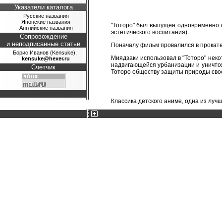
Указатели каталога
Русские названия
Японские названия
"Тоторо" был выпущен одновременно
Английские названия
эстетического воспитания).
Сопровождение
и неподписанные статьи
Поначалу фильм провалился в прокате,
Борис Иванов (Kensuke),
Миядзаки использовал в "Тоторо" неко
kensuke@hexer.ru
надвигающейся урбанизации и уничтож
Счетчик
Тоторо обществу защиты природы своег
Классика детского аниме, одна из луч