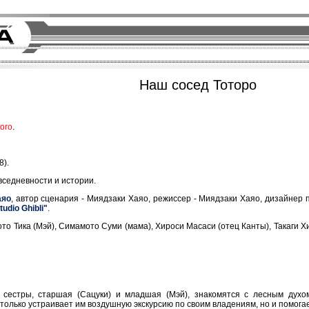
Наш сосед Тоторо
oro
.
).
вседневности и истории.
аяо
, автор сценария - Миядзаки Хаяо, режиссер - Миядзаки Хаяо, дизайнер 
tudio Ghibli"
.
то Тика (Мэй), Симамото Суми (мама), Хироси Масаси (отец Канты), Такаги Хи
сестры, старшая (Сацуки) и младшая (Мэй), знакомятся с лесным духом,
только устраивает им воздушную экскурсию по своим владениям, но и помогае