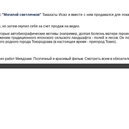
 с
"Могилой светлячков"
Такахаты Исао и вместе с ним продавался для пока
 но затем окупил себя за счет продаж на видео.
торые автобиографические мотивы (например, долгая болезнь матери героин
ению традиционного японского сельского ландшафта - полей и лесов. Он п
о родного города Токородзава (в настоящее время - пригород Токио).
ших работ Миядзаки. Поэтичный и красивый фильм. Смотреть всем в обязател