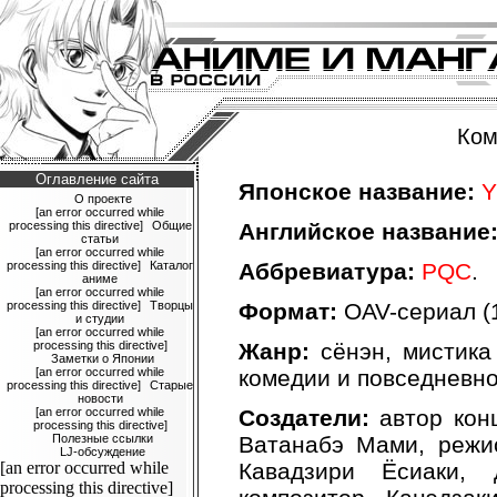
Ком
Оглавление сайта
Японское название:
Y
О проекте
[an error occurred while
processing this directive]
Общие
Английское название
статьи
[an error occurred while
processing this directive]
Каталог
Аббревиатура:
PQC
.
аниме
[an error occurred while
processing this directive]
Творцы
Формат:
OAV-сериал (1
и студии
[an error occurred while
processing this directive]
Жанр:
сёнэн, мистика
Заметки о Японии
[an error occurred while
комедии и повседневно
processing this directive]
Старые
новости
[an error occurred while
Создатели:
автор конц
processing this directive]
Полезные ссылки
Ватанабэ Мами, режис
LJ-обсуждение
[an error occurred while
Кавадзири Ёсиаки,
processing this directive]