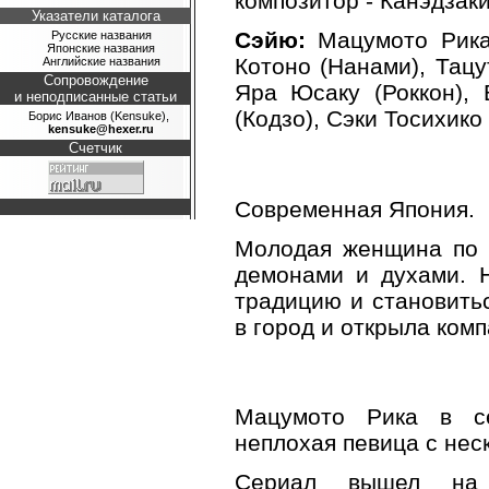
композитор - Канэдзак
Указатели каталога
Сэйю:
Мацумото Рика 
Русские названия
Японские названия
Котоно (Нанами), Тацу
Английские названия
Сопровождение
Яра Юсаку (Роккон), 
и неподписанные статьи
(Кодзо), Сэки Тосихико 
Борис Иванов (Kensuke),
kensuke@hexer.ru
Счетчик
Современная Япония.
Молодая женщина по и
демонами и духами. 
традицию и становить
в город и открыла комп
Мацумото Рика в се
неплохая певица с нес
Сериал вышел на