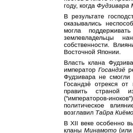
году, когда
Фудзивара
В результате господс
оказывались неспосо
могла поддерживат
землевладельцы н
собственности. Влиян
Восточной Японии.
Власть клана Фудзива
император
Госандзё
ре
Фудзивара не смогли 
Госандзё отрекся от
править страной 
("императоров-ино
политическое влиян
возглавил
Тайра Киём
В XII веке особенно в
кланы
Минамото
(или