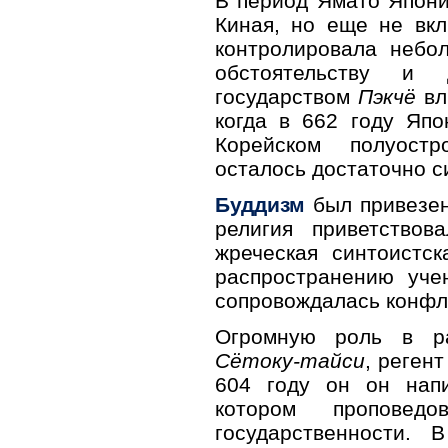
В период Ямато Япони
Киная, но еще не вкл
контролировала небо
обстоятельству и
государством
Пэкчё
вл
когда в 662 году Япо
Корейском полуостр
осталось достаточно с
Буддизм
был привезен
религия приветствов
жреческая синтоистск
распространению уче
сопровождалась конфл
Огромную роль в ра
Сётоку-тайси
, реген
604 году он он на
котором проповед
государственности. 