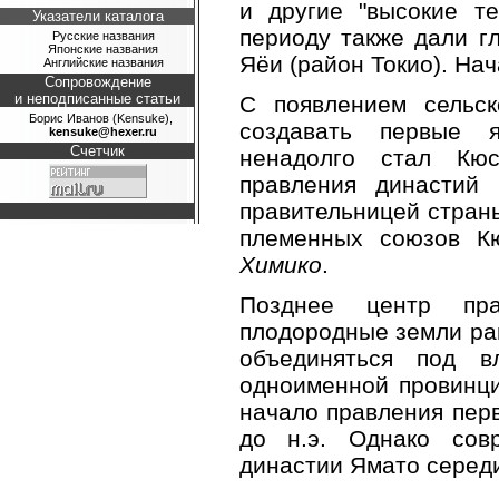
и другие "высокие те
Указатели каталога
периоду также дали г
Русские названия
Японские названия
Яёи (район Токио). Нач
Английские названия
Сопровождение
и неподписанные статьи
С появлением сельс
Борис Иванов (Kensuke),
создавать первые я
kensuke@hexer.ru
Счетчик
ненадолго стал Кюс
правления династий
правительницей страны
племенных союзов 
Химико
.
Позднее центр пра
плодородные земли р
объединяться под 
одноименной провинц
начало правления пер
до н.э. Однако сов
династии Ямато середи