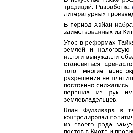
традиций. Разработка
литературных произвед
В период Хэйан набра
заимствованных из Кит
Упор в реформах Тайк
землей и налоговую 
налоги вынуждали обе
становиться арендат
того, многие аристо
разрешения не платить
постоянно снижались, 
перешла из рук им
землевладельцев.
Клан Фудзивара в т
контролировал политич
из своего рода заму
постов в Киото и прови