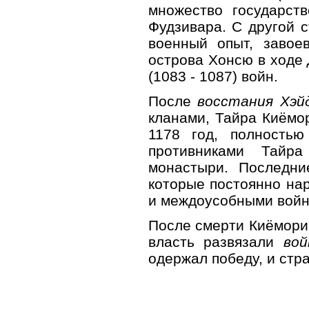
множество государст
Фудзивара. С другой 
военный опыт, завое
острова Хонсю в ходе
(1083 - 1087) войн.
После
восстания Хэй
кланами, Тайра Киёмор
1178 год, полность
противниками Тайр
монастыри. Последни
которые постоянно на
и междоусобными войн
После смерти Киёмори
власть развязали
вой
одержал победу, и стр