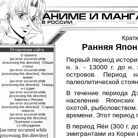
Крат
Ранняя Япония 
Оглавление сайта
О проекте
Первый период истори
[an error occurred while
processing this directive]
Общие
н. э. - 13000 г. до н
статьи
[an error occurred while
островов. Период 
processing this directive]
Каталог
аниме
палеолитической стоян
[an error occurred while
processing this directive]
Творцы
и студии
В течение периода Дзё
[an error occurred while
processing this directive]
население Японских
Заметки о Японии
[an error occurred while
охотой, рыболовством
processing this directive]
Старые
новости
времени. Этот период 
[an error occurred while
processing this directive]
Полезные ссылки
В период Яёи (300 г. до
LJ-обсуждение
[an error occurred while
эмигрантами из Кореи 
processing this directive]