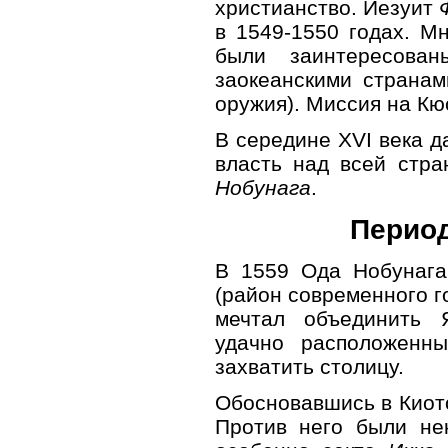
христианство. Иезуит
в 1549-1550 годах. Мн
были заинтересова
заокеанскими странам
оружия). Миссия на К
В середине XVI века д
власть над всей стр
Нобунага
.
Период
В 1559 Ода Нобунага
(район современного го
мечтал объединить 
удачно расположенн
захватить столицу.
Обосновавшись в Киото
Против него были не