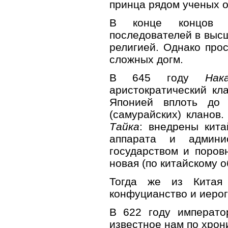
принца рядом ученых о
В конце концов б
последователей в высш
религией. Однако прос
сложных догм.
В 645 году
Нак
аристократический к
Японией вплоть до
(самурайских) кланов
Тайка
: внедрены кита
аппарата и админи
государством и поров
новая (по китайскому 
Тогда же из Китая
конфуцианство и иеро
В 622 году императ
известное нам по хрон