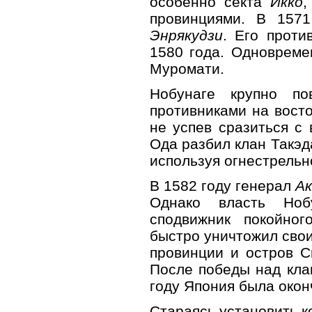
особенно секта
Икко
,
провинциями. В 157
Энрякудзи
. Его проти
1580 года. Одновреме
Муромати.
Нобунаге крупно п
противниками на вост
не успев сразиться с
Ода разбил клан Такэд
используя огнестрельн
В 1582 году генерал
А
Однако власть Но
сподвижник покойног
быстро уничтожил свои
провинции и остров С
После победы над кла
году Япония была окон
Стараясь установить к