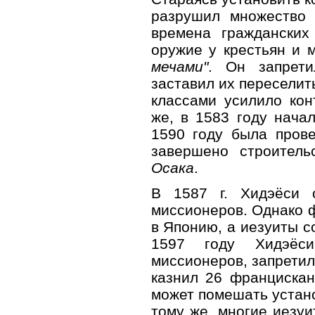
разрушил множество 
времена гражданских
оружие у крестьян и 
мечами"
. Он запрети
заставил их переселит
классами усилило кон
же, в 1583 году начал
1590 году была прове
завершено строитель
Осака
.
В 1587 г. Хидэёси 
миссионеров. Однако ф
в Японию, а иезуиты с
1597 году Хидэёси
миссионеров, запретил
казнил 26 францискан
может помешать устано
тому же, многие иезу