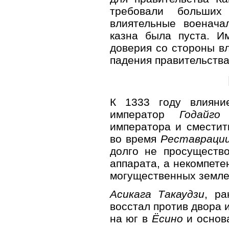
требовали больших
влиятельные военача
казна была пуста. 
доверия со стороны в
падения правительства
К 1333 году влияни
император
Годайго
с
императора и сместит
во время
Реставрации
долго не просущество
аппарата, а некомпет
могущественных земле
Асикага Такаудзи
, р
восстал против двора и
на юг в
Ёсино
и основ