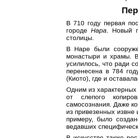
Пер
В 710 году первая по
городе
Нара
. Новый 
столицы.
В Наре были сооруж
монастыри и храмы. В
усилилось, что ради с
перенесена в 784 год
(Киото), где и оставал
Одним из характерных 
от слепого копиро
самосознания. Даже ко
из привезенных извне 
примеру, было создан
ведавших специфическ
В искусстве также ро