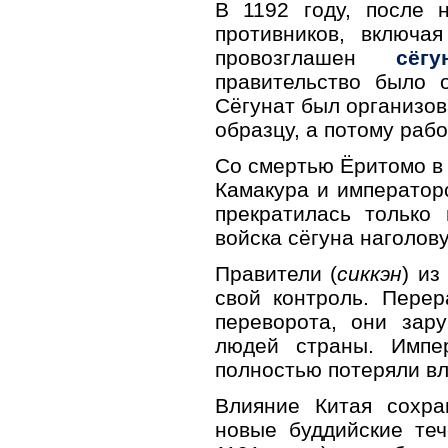
В 1192 году, после 
противников, включа
провозглашен
сёгу
правительство было 
Сёгунат был организов
образцу, а потому раб
Со смертью Ёритомо в 
Камакура и императорс
прекратилась тольк
войска сёгуна наголов
Правители (
сиккэн
) из
свой контроль. Перер
переворота, они зар
людей страны. Импе
полностью потеряли вл
Влияние Китая сохра
новые буддийские те