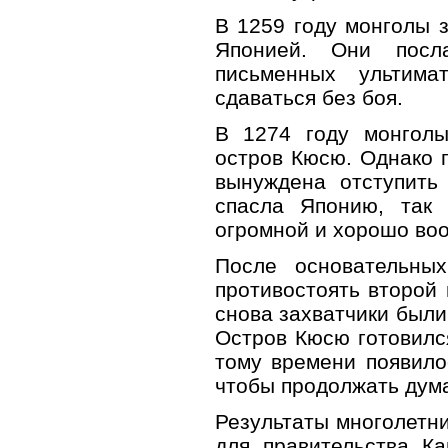
В 1259 году монголы з
Японией. Они посла
письменных ультим
сдаваться без боя.
В 1274 году монголы
остров Кюсю. Однако 
вынуждена отступить
спасла Японию, так
огромной и хорошо во
После основательны
противостоять второй 
снова захватчики были
Остров Кюсю готовился
тому времени появило
чтобы продолжать дума
Результаты многолетн
для правительства Ка