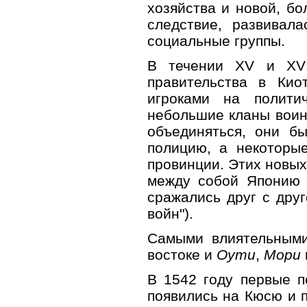
хозяйства и новой, б
следствие, развивала
социальные группы.
В течении XV и XVI
правительства в Кио
игроками на полити
небольшие кланы воин
объединяться, они б
полицию, а некоторы
провинции. Этих новы
между собой Японию и
сражались друг с дру
войн").
Самыми влиятельным
востоке и
Оути
,
Мори
В 1542 году первые п
появились на Кюсю и 