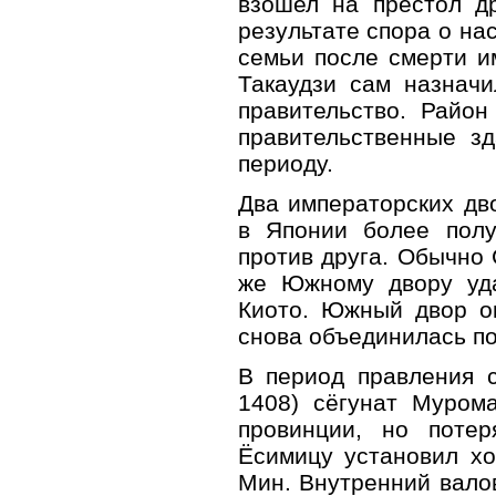
взошел на престол д
результате спора о на
семьи после смерти 
Такаудзи сам назначи
правительство. Райо
правительственные зд
периоду.
Два императорских дв
в Японии более полу
против друга. Обычно 
же Южному двору уда
Киото. Южный двор ок
снова объединилась по
В период правления 
1408) сёгунат Муром
провинции, но поте
Ёсимицу установил хо
Мин. Внутренний валов