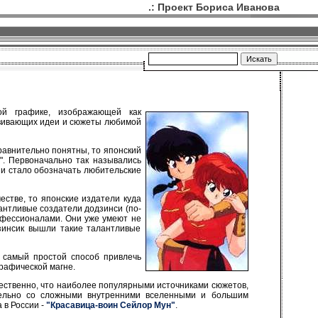
.: Проект Бориса Иванова
кой графике, изображающей как
звивающих идеи и сюжеты любимой
сравнительно понятны, то японский
". Первоначально так назывались
 и стало обозначать любительские
стве, то японские издатели куда
антливые создатели додзинси (по-
офессионалами. Они уже умеют не
дзинсик вышли такие талантливые
 самый простой способ привлечь
графической магне.
тественно, что наиболее популярными источниками сюжетов,
тельно со сложными внутренними вселенными и большим
 а в России -
"Красавица-воин Сейлор Мун"
.