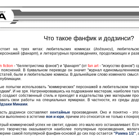
Что такое фанфик и додзинси?
тоит на трех китах: любительских комиксах (
додзинси
), любительс
персонажей (
фанарт
), и литературных произведениях, продолжающих и ра
n fiction
- "беллетристика фэнов") и
"фанарт"
(от
fan art
- "искусство фэнов") 
т пояснений. В буквальном переводе он значит "журнал единомышленников
е статей, были и любительские комиксы. В дальнейшем слово изменило смысл
-публикации.
е попытки использовать "коммерческих" персонажей в любительском творче
одкам". И не зря. Натренировавшись на подражании мастерам, наиболее тал
"
) создают собственный стиль и приходят в издательства уже матерыми пр
давать свои работы на специальных ярмарках. В частности, из среды до
Одзаки Минами
.
часть додзинси составляют
хентайные
произведения. Оно и понятно - это
си выполнено в эстетике
яоя и юри
, причем это относится не только к понро
ый коммерческий успех не светит, однако это мало кого останавливает. Ес
ого творчества оказываются наиболее популярные произведения, жела
мерике самой популярной фанфик-основой до сих пор остается
"Рамма 1/2"
,