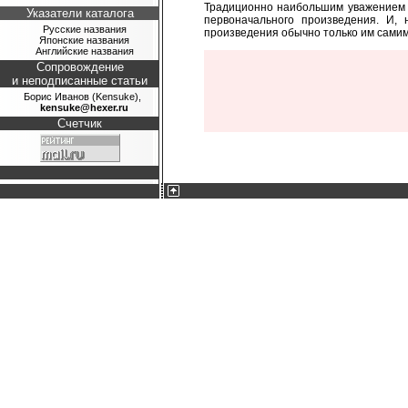
Традиционно наибольшим уважением п
Указатели каталога
первоначального произведения. И, 
Русские названия
произведения обычно только им самим
Японские названия
Английские названия
Сопровождение
и неподписанные статьи
Борис Иванов (Kensuke),
kensuke@hexer.ru
Счетчик