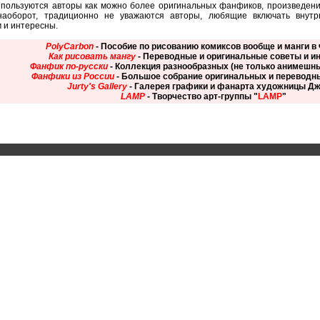
ользуются авторы как можно более оригинальных фанфиков, произведения 
наоборот, традиционно не уважаются авторы, любящие включать внутрь
 и интересны.
PolyCarbon
- Пособие по рисованию комиксов вообще и манги в
Как рисовать мангу
- Переводные и оригинальные советы и и
Фанфик по-русски
- Коллекция разнообразных (не только анимешн
Фанфики из России
- Большое собрание оригинальных и перевод
Jurty's Gallery
- Галерея графики и фанарта художницы Д
LAMP
- Творчество арт-группы "
LAMP
"