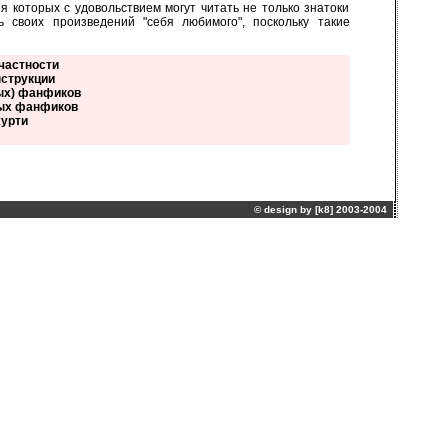
которых с удовольствием могут читать не только знатоки
 своих произведений "себя любимого", поскольку такие
 частности
нструкции
ых) фанфиков
ных фанфиков
журти
© design by [
k8
] 2003-2004