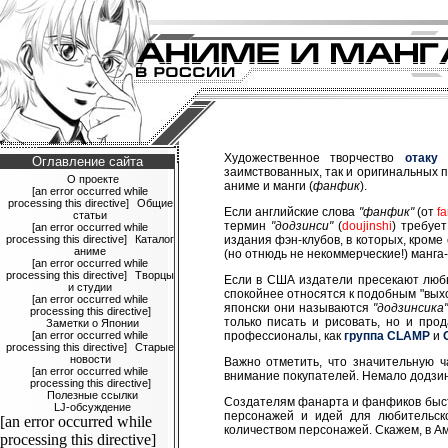
Художественное творчество
отаку
с
Оглавление сайта
заимствованных, так и оригинальных 
О проекте
аниме и манги (
фанфик
).
[an error occurred while
processing this directive]
Общие
Если английские слова
"фанфик"
(от
fa
статьи
термин
"додзинси"
(
doujinshi
) требуе
[an error occurred while
processing this directive]
Каталог
издания фэн-клубов, в которых, кром
аниме
(но отнюдь не некоммерческие!) манга
[an error occurred while
processing this directive]
Творцы
Если в США издатели пресекают любы
и студии
спокойнее относятся к подобным "вых
[an error occurred while
японски они называются
"додзинсика
processing this directive]
только писать и рисовать, но и про
Заметки о Японии
[an error occurred while
профессионалы, как
группа CLAMP
и
processing this directive]
Старые
новости
Важно отметить, что значительную 
[an error occurred while
внимание покупателей. Немало додзин
processing this directive]
Полезные ссылки
Создателям фанарта и фанфиков быстр
LJ-обсуждение
персонажей и идей для любительск
[an error occurred while
количеством персонажей. Скажем, в А
processing this directive]