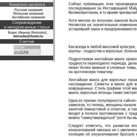
Сейчас публикация этих произведе
Указатели каталога
последовавших за Реставрацией Мэйд
Русские названия
Великобритании, в то время чрезвычай
Японские названия
Английские названия
Хотя многие из японских законов был
Сопровождение
Несмотря на значительные изменения
и неподписанные статьи
устаревший закон и предпринимаются
Борис Иванов (Kensuke),
kensuke@hexer.ru
Счетчик
Как всегда в любой массовой культур
группы - подростки и взрослые. Конеч
Подростковая хентайная манга ориен
трудности переходного периода, дела
лежат более важные и сложные темы, 
на эротическую тематику.
Хентайная манга для взрослых гораз
наслаждение. Сюжеты в манге для в
извращенных. Стиль графики этой ма
манги, взрослые японцы также смотря
Одна из причин популярности сэйнэн
зависела, то теперь, женщины начали
занятий гимнастикой и спортом, а т
входит в полное противоречие с тра
можно "самоутверждаться" (хотя бы м
Следует отметить, что развитая яп
изнасилований связана не с увеличен
полицию об изнасиловании бросало н