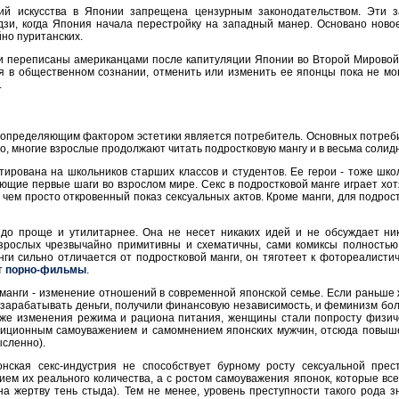
ний искусства в Японии запрещена цензурным законодательством. Эти 
зи, когда Япония начала перестройку на западный манер. Основано новое
но пуританских.
и переписаны американцами после капитуляции Японии во Второй Мировой в
 в общественном сознании, отменить или изменить ее японцы пока не мог
.
е, определяющим фактором эстетики является потребитель. Основных потре
но, многие взрослые продолжают читать подростковую мангу и в весьма солидн
тирована на школьников старших классов и студентов. Ее герои - тоже шк
ющие первые шаги во взрослом мире. Секс в подростковой манге играет хот
чем просто откровенный показ сексуальных актов. Кроме манги, для подрос
до проще и утилитарнее. Она не несет никаких идей и не обсуждает ник
зрослых чрезвычайно примитивны и схематичны, сами комиксы полностью 
нги сильно отличается от подростковой манги, он тяготеет к фотореалис
т
порно-фильмы
.
-манги - изменение отношений в современной японской семье. Если раньше
 зарабатывать деньги, получили финансовую независимость, и феминизм бол
акже изменения режима и рациона питания, женщины стали попросту физич
диционным самоуважением и самомнением японских мужчин, отсюда повыш
ысленно).
онская секс-индустрия не способствует бурному росту сексуальной прес
ием их реального количества, а с ростом самоуважения японок, которые в
а жертву тень стыда). Тем не менее, уровень преступности такого рода з