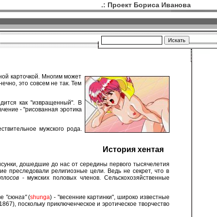
.: Проект Бориса Иванова
тной карточкой. Многим может
ечно, это совсем не так. Тем
одится как "извращенный". В
ачение - "рисованная эротика
ествительное мужского рода.
История хентая
рисунки, дошедшие до нас от середины первого тысячелетия
ие преследовали религиозные цели. Ведь не секрет, что в
ллосов
- мужских половых членов. Сельскохозяйственные
ве
"сюнга"
(
shunga
) - "весенние картинки", широко известные
1867), поскольку приключенческое и эротическое творчество