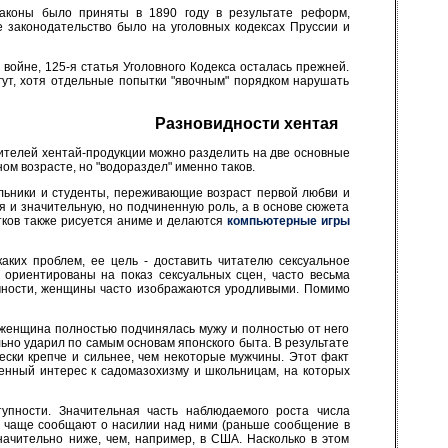
законы было приняты в 1890 году в результате реформ,
 законодательство было на уголовных кодексах Пруссии и
ойне, 125-я статья Уголовного Кодекса осталась прежней.
ут, хотя отдельные попытки "явочным" порядком нарушать
Разновидности хентая
бителей хентай-продукции можно разделить на две основные
ом возрасте, но "водораздел" именно таков.
ольники и студенты, переживающие возраст первой любви и
я и значительную, но подчиненную роль, а в основе сюжета
тков также рисуется аниме и делаются
компьютерные игры
аких проблем, ее цель - доставить читателю сексуальное
ориентированы на показ сексуальных сцен, часто весьма
тичности, женщины часто изображаются уродливыми. Помимо
 женщина полностью подчинялась мужу и полностью от него
ьно ударил по самым основам японского быта. В результате
ески крепче и сильнее, чем некоторые мужчины. Этот факт
енный интерес к садомазохизму и школьницам, на которых
тупности. Значительная часть наблюдаемого роста числа
се чаще сообщают о насилии над ними (раньше сообщение в
начительно ниже, чем, например, в США. Насколько в этом