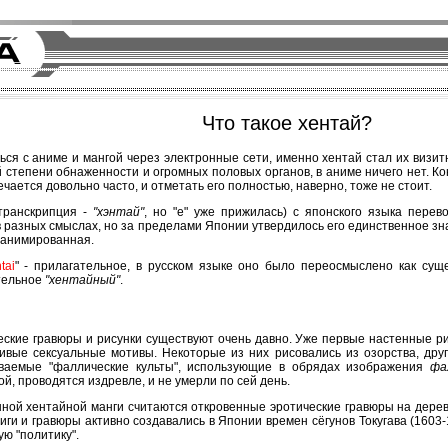
Что такое хентай?
ться с аниме и мангой через электронные сети, именно хентай стал их визи
й степени обнаженности и огромных половых органов, в аниме ничего нет. Кон
ечается довольно часто, и отметать его полностью, наверно, тоже не стоит.
транскрипция -
"хэнтай"
, но "е" уже прижилась) с японского языка перев
 разных смыслах, но за пределами Японии утвердилось его единственное зн
и анимированная.
tai
" - прилагательное, в русском языке оно было переосмыслено как сущ
тельное
"хентайный"
.
ческие гравюры и рисунки существуют очень давно. Уже первые настенные 
ивые сексуальные мотивы. Некоторые из них рисовались из озорства, друг
ваемые "фаллические культы", использующие в обрядах изображения
фа
й, проводятся издревле, и не умерли по сей день.
ной хентайной манги считаются откровенные эротические гравюры на дере
иги и гравюры активно создавались в Японии времен сёгунов Токугава (1603-
ю "политику".