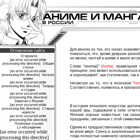
Для многих из тех, кто начал знакоми
Оглавление сайта
показаться, что, кроме девушек разно
О проекте
не менее, хентай в аниме и манге встр
[an error occurred while
processing this directive]
Общие
Слово
"хентай"
(
hentai
, правильная 
статьи
принципе, оно может использоваться в
[an error occurred while
processing this directive]
Каталог
и порнография", как статическая, так 
аниме
[an error occurred while
Несмотря на то, что в японском "
hen
processing this directive]
Творцы
Соответственно, появилось и прилага
и студии
[an error occurred while
processing this directive]
Заметки о Японии
[an error occurred while
В истории японского искусства эроти
processing this directive]
Старые
нашей эры, содержали в себе отчетл
новости
Японии хорошо известные так назы
[an error occurred while
праздники, связанные с этой символико
processing this directive]
Полезные ссылки
Одним из предшественников современ
LJ-обсуждение
[an error occurred while
во всем мире. Сюнга и аналогичные кн
тогда полностью заменило запрещенну
processing this directive]