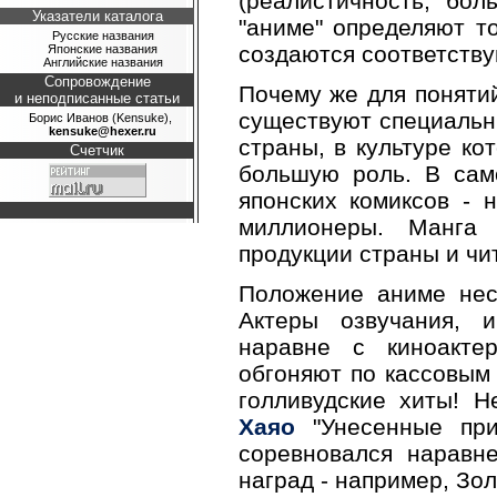
(реалистичность, "боль
Указатели каталога
"аниме" определяют то
Русские названия
создаются соответству
Японские названия
Английские названия
Сопровождение
Почему же для понятий
и неподписанные статьи
существуют специальн
Борис Иванов (Kensuke),
kensuke@hexer.ru
страны, в культуре ко
Счетчик
большую роль. В сам
японских комиксов - 
миллионеры. Манга
продукции страны и чи
Положение аниме неск
Актеры озвучания, 
наравне с киноакт
обгоняют по кассовым 
голливудские хиты! 
Хаяо
"Унесенные при
соревновался наравн
наград - например, Зо