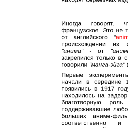
Иногда говорят, 
французское. Это не т
от английского "
anim
происхождении из 
"анима"
- от
"аним
закрепился только в с
говорили
"манга-эйга"
(
Первые эксперимен
начали в середине 
появились в 1917 год
находилось на задвор
благотворную роль
поддерживавшие любое
больших аниме-фи
соответственно и