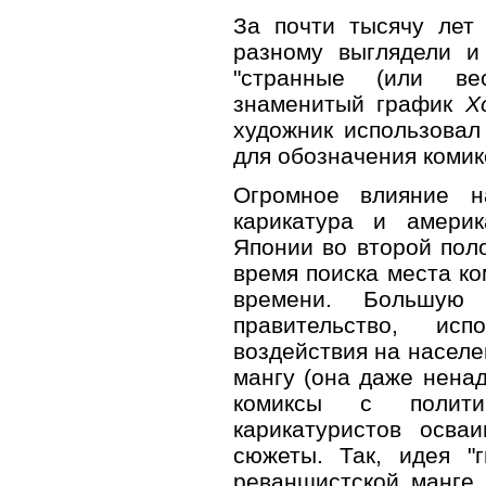
За почти тысячу лет 
разному выглядели 
"странные (или вес
знаменитый график
Х
художник использовал
для обозначения комик
Огромное влияние н
карикатура и амери
Японии во второй поло
время поиска места ко
времени. Большую 
правительство, ис
воздействия на насел
мангу (она даже ненад
комиксы с полити
карикатуристов осва
сюжеты. Так, идея "г
реваншистской манге 