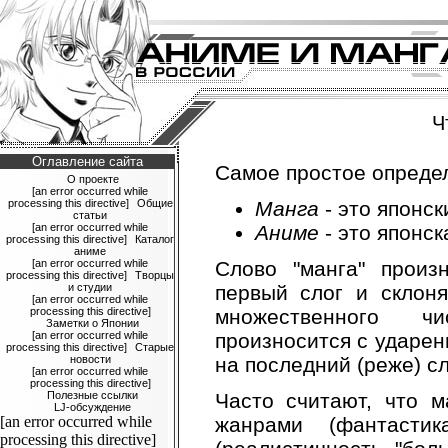
Ч
Оглавление сайта
Самое простое определ
О проекте
[an error occurred while
processing this directive]
Общие
Манга
- это японск
статьи
[an error occurred while
Аниме
- это японск
processing this directive]
Каталог
аниме
[an error occurred while
Слово "манга" произ
processing this directive]
Творцы
и студии
первый слог и склон
[an error occurred while
processing this directive]
множественного ч
Заметки о Японии
[an error occurred while
произносится с ударен
processing this directive]
Старые
новости
на последний (реже) сл
[an error occurred while
processing this directive]
Полезные ссылки
Часто считают, что 
LJ-обсуждение
[an error occurred while
жанрами (фантасти
processing this directive]