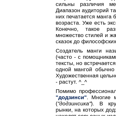
сильны различия м
Диапазон аудиторий та
них печатается манга 
возраста. Уже есть эк
Конечно, такое ра
множество стилей и жа
сказок до философских
Создатель манги на
(часто - с помощникам
тексты, но встречается
одной мангой обычно 
Художественная цельно
- растут. ^_^
Помимо профессиональ
"додзинси"
. Многие 
(
"додзинсика"
). В кр
рынки, на которых дод
находят серьезных изд