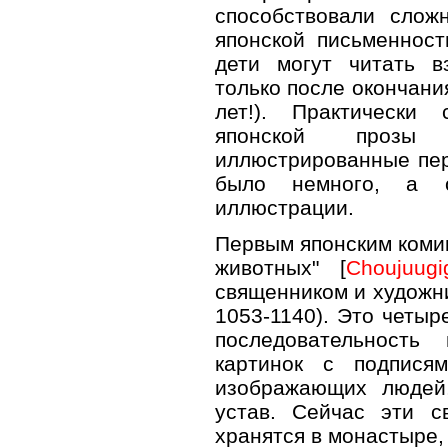
способствовали слож
японской письменност
дети могут читать в
только после окончан
лет!). Практически
японской проз
иллюстрированные пер
было немного, а 
иллюстрации.
Первым японским комик
животных" [
Choujuugi
священником и худож
1053-1140). Это четыр
последовательность
картинок с подпися
изображающих людей
устав. Сейчас эти с
хранятся в монастыре,