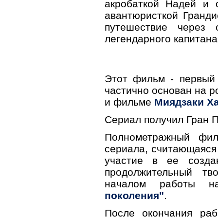
акробаткой Надей и
авантюристкой Гранди
путешествие через
легендарного капитана
Этот фильм - первый 
частично основан на р
и фильме
Миядзаки Х
Сериал получил Гран П
Полнометражный фил
сериала, считающаяся
участие в ее созд
продолжительный тв
началом работы 
поколения"
.
После окончания ра