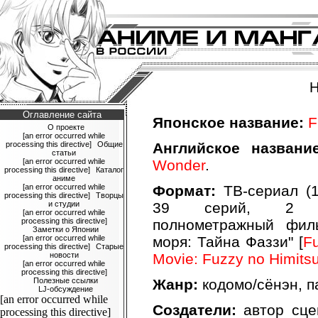
Н
Оглавление сайта
Японское название:
F
О проекте
[an error occurred while
processing this directive]
Общие
Английское название
статьи
[an error occurred while
Wonder
.
processing this directive]
Каталог
аниме
[an error occurred while
Формат:
ТВ-сериал (13
processing this directive]
Творцы
и студии
39 серий, 2 му
[an error occurred while
processing this directive]
полнометражный фил
Заметки о Японии
[an error occurred while
моря: Тайна Фаззи" [
Fu
processing this directive]
Старые
новости
Movie: Fuzzy no Himits
[an error occurred while
processing this directive]
Полезные ссылки
Жанр:
кодомо/сёнэн, п
LJ-обсуждение
[an error occurred while
Создатели:
автор сце
processing this directive]