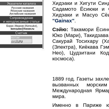
Хидэаки и Хигути Синд
Указатели каталога
Садамото Ёсиюки и 
Русские названия
Японские названия
Хидэаки и Масуо Сёи
Английские названия
Сопровождение
"Gainax"
.
и неподписанные статьи
Борис Иванов (Kensuke),
Сэйю:
Такамори Ёсино
kensuke@hexer.ru
Счетчик
Юко (Мари), Такидзава
Сакурай Тосихару (Ха
(Электра), Киёкава Гэ
Нео), Цудзитани Ко
космоса).
1889 год. Газеты захл
вызванных морск
Международная Ярмар
мира.
Именно в Париже ю