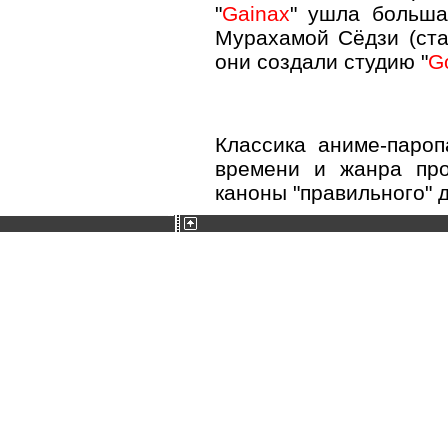
"
Gainax
" ушла больша
Мурахамой Сёдзи (ста
они создали студию "
G
Классика аниме-пароп
времени и жанра пр
каноны "правильного" 