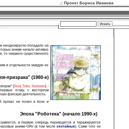
.: Проект Бориса Иванова
име неоднократно попадало на
которых аниме начало активно
и, то никакого существенного
ним в отдельности каждую из
я-призрака" (1980-е)
израк" [
Sora Tobu Yureisen
] -
ервые отаку, с восторгом
нную фэнскую деятельность.
й прокат не почил в бозе и
Эпоха "Роботека" (начало 1990-х)
азумеется, в первую очередь переводятся и тиражируются
 часовые аниме-OAV (в том числе
хентайные
). Сами того не