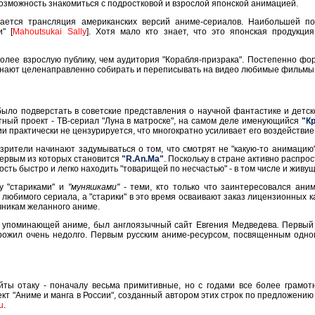
озможность знакомиться с подростковой и взрослой японской анимацией.
ается трансляция американских версий аниме-сериалов. Наибольшей п
" [
Mahoutsukai Sally
]. Хотя мало кто знает, что это японская продукци
олее взрослую публику, чем аудитория "Корабля-призрака". Постепенно фо
нают целенаправленно собирать и переписывать на видео любимые фильмы 
ло подверстать в советские представления о научной фантастике и детско
ный проект - ТВ-сериал "Луна в матроске", на самом деле именующийся
"К
и практически не цензурируется, что многократно усиливает его воздействие 
рители начинают задумываться о том, что смотрят не "какую-то анимацию",
первым из которых становится
"R.An.Ma"
. Поскольку в стране активно распр
сть быстро и легко находить "товарищей по несчастью" - в том числе и живущи
у "стариками" и
"муняшками"
- теми, кто только что заинтересовался ани
юбимого сериала, а "старики" в это время осваивают заказ лицензионных к
чникам желанного аниме.
, упоминающей аниме, был англоязычный сайт Евгения Медведева
.
Первый 
ожил очень недолго. Первым русским аниме-ресурсом, посвященным одном
ты отаку - поначалу весьма примитивные, но с годами все более грамотн
т "Аниме и манга в России", созданный автором этих строк по предложению
u
.