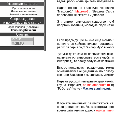
ведая, российские зрители получают в
Указатели каталога
Параллельно по телевидению начин
Русские названия
Японские названия
"Макрон-1" [
Macron-1
], "Ведьма Салли
Английские названия
перевранные сюжеты и диалоги.
Сопровождение
Эти аниме привлекают существенно б
и неподписанные статьи
неорганизованны, молодые люди начи
Борис Иванов (Kensuke),
kensuke@hexer.ru
Счетчик
Если предыдущие аниме еще можно бы
появляется действительно нестандарт
релизов сериала, "Сейлор Мун" в Росси
Тут уже даже самые невнимательные з
начинают организовываться в клубы, 
Интернет), то отаку получают возможно
Вскоре появляется разделение межд
обмениваются ощущениями по поводу л
степени близости к живительным исто
Первая русской интернет-страничкой
Груша. Впрочем,
anime.amberium.ru
пр
"Роботек" (ныне -
Macross.anime.ru
).
В Рунете начинают размножаться сай
позиционировавшийся как портал проек
время сайт жил по адресу
www.anime.r