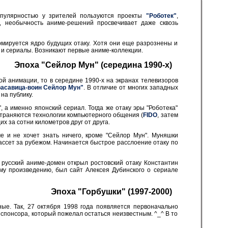
опулярностью у зрителей пользуются проекты
"Роботек"
,
я, необычность аниме-решений просвечивает даже сквозь
рмируется ядро будущих отаку. Хотя они еще разрознены и
и сериалы. Возникают первые аниме-коллекции.
Эпоха "Сейлор Мун" (середина 1990-х)
й анимации, то в середине 1990-х на экранах телевизоров
расавица-воин Сейлор Мун"
. В отличие от многих западных
на публику.
 а именно японский сериал. Тогда же отаку эры "Роботека"
остраняются технологии компьютерного общения (
FIDO
, затем
х за сотни километров друг от друга.
ме и не хочет знать ничего, кроме "Сейлор Мун". Муняшки
ассет за рубежом. Начинается быстрое расслоение отаку по
русский аниме-домен открыл ростовский отаку Константин
у произведению, был сайт Алексея Дубинского о сериале
Эпоха "Горбушки" (1997-2000)
ые. Так, 27 октября 1998 года появляется первоначально
 спонсора, который пожелал остаться неизвестным. ^_^ В то