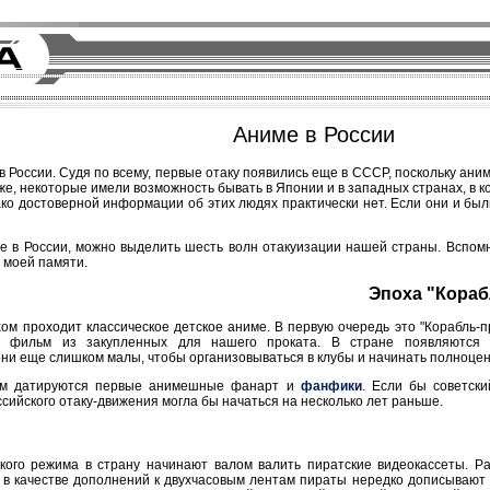
Аниме в России
в России. Судя по всему, первые отаку появились еще в СССР, поскольку ан
 же, некоторые имели возможность бывать в Японии и в западных странах, в 
ако достоверной информации об этих людях практически нет. Если они и был
е в России, можно выделить шесть волн отакуизации нашей страны. Вспом
а моей памяти.
Эпоха "Корабл
м проходит классическое детское аниме. В первую очередь это "Корабль-пр
" фильм из закупленных для нашего проката. В стране появляются п
ни еще слишком малы, чтобы организовываться в клубы и начинать полноце
дом датируются первые анимешные фанарт и
фанфики
. Если бы советски
сийского отаку-движения могла бы начаться на несколько лет раньше.
ого режима в страну начинают валом валить пиратские видеокассеты. Р
 в качестве дополнений к двухчасовым лентам пираты нередко дописывают