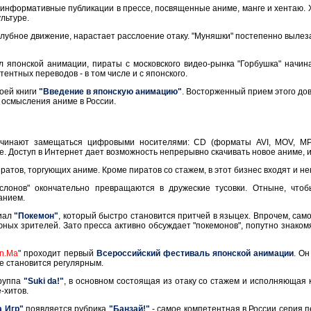
 информативные публикации в прессе, посвященные аниме, манге и хентаю. Х
льтуре.
лубное движение, нарастает расслоение отаку. "Муняшки" постепенно вылез
л японской анимации, пираты с московского видео-рынка "Горбушка" начи
тентных переводов - в том числе и с японского.
оей книги
"Введение в японскую анимацию"
. Восторженный прием этого до
 осмысления аниме в России.
ачинают замещаться цифровыми носителями: CD (форматы AVI, MOV, MPE
 Доступ в Интернет дает возможность непрерывно скачивать новое аниме, и
атов, торгующих аниме. Кроме пиратов со стажем, в этот бизнес входят и не
слонов" окончательно превращаются в дружеские тусовки. Отныне, чтоб
анием.
риал
"Покемон"
, который быстро становится притчей в языцех. Впрочем, само
юных зрителей. Зато пресса активно обсуждает "покемонов", попутно знак
n.Ma
" проходит первый
Всероссийский фестиваль японской анимации
. Он
же становится регулярным.
группа
"Suki da!"
, в основном состоящая из отаку со стажем и исполняющая 
-хитов.
а Игр"
появляется рубрика
"Банзай!"
- самое компетентная в России серия п