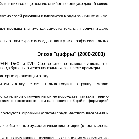
отя в них все еще немало ошибок, но они уже дают базовое
ают из своей раковины и вливаются в ряды "обычных" аниме-
нают продавать аниме как самостоятельный продукт и даже
вольно-таки сырого исследования в узких профессиональных
Эпоха "цифры" (2000-2003)
G4, DivX) и DVD. Соответственно, намного упрощается
ногда буквально через несколько часов после премьеры.
которые организации отаку.
ы быть отаку, не обязательно входить в группу - можно
стоятельной отаку-волны он не порождает, так как в первую
омя заинтересованные слои населения с общей информацией
 пользуется огромным успехом среди местного населения и
как собственные русскоязычные композиции (в том числе на
ечатных публикаций, посвященных японскому масскульту. До