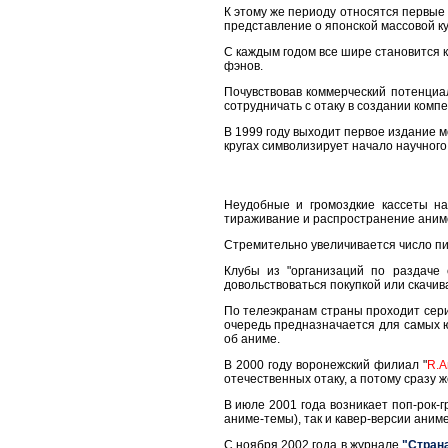
К этому же периоду относятся первые
представление о японской массовой ку
С каждым годом все шире становится к
фэнов.
Почувствовав коммерческий потенциа
сотрудничать с отаку в создании компе
В 1999 году выходит первое издание м
кругах символизирует начало научного
Неудобные и громоздкие кассеты н
тираживание и распространение аниме.
Стремительно увеличивается число пир
Клубы из "организаций по раздаче 
довольствоваться покупкой или скачив
По телеэкранам страны проходит се
очередь предназначается для самых 
об аниме.
В 2000 году воронежский филиал "
R.A
отечественных отаку, а потому сразу 
В июле 2001 года возникает поп-рок-
аниме-темы), так и кавер-версии аниме
С ноября 2002 года в журнале
"Стран