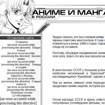
Трудно сказать, кто был первым
отаку
Оглавление сайта
экраны советских кинотеатров. К тому
О проекте
появляться в конце 1980-х годов. Одн
[an error occurred while
следа не оставили.
processing this directive]
Общие
статьи
Поэтому, обсуждая продвижение аним
[an error occurred while
processing this directive]
Каталог
этих эпох, благо что все они прошли н
аниме
[an error occurred while
processing this directive]
Творцы
и студии
В кинотеатрах СССР с большим успехо
[an error occurred while
processing this directive]
наиболее нетипичный и "взрослый
Заметки о Японии
наслаждающиеся "Кораблем", однако о
[an error occurred while
processing this directive]
Старые
Тем не менее, именно этим перио
новости
продолжил аниме-закупки, история рос
[an error occurred while
processing this directive]
Полезные ссылки
LJ-обсуждение
[an error occurred while
После распада СССР и краха советск
processing this directive]
популярные голливудские фильмы, но